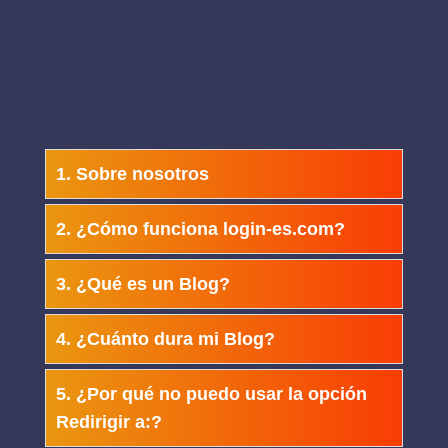
1. Sobre nosotros
2. ¿Cómo funciona login-es.com?
3. ¿Qué es un Blog?
4. ¿Cuánto dura mi Blog?
5. ¿Por qué no puedo usar la opción
Redirigir a:?