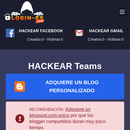
HACKEAR FACEBOOK
HACKEAR GMAIL
Creados 0 - Víctimas 0
Creados 0 - Víctimas 0
HACKEAR Teams
ADQUIERE UN BLOG
PERSONALIZADO
Adquiere un
RECOMENDACIÓN:
blogspot.com unico
por que los
blogger compartidos duran muy poco
tiempo.