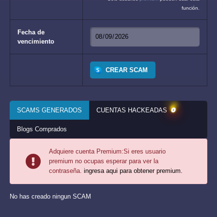
función.
Fecha de
vencimiento
CREAR SCAM
0
SCAMS GENERADOS
CUENTAS HACKEADAS
Blogs Comprados
Adquiere cuenta Premium:
Si eres usuario
premium no ocupas esperar para ver la
contraseña.
ingresa aqui para obtener premium.
No has creado ningun SCAM