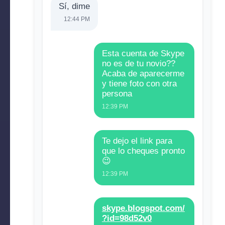
Sí, dime
12:44 PM
Esta cuenta de Skype
no es de tu novio??
Acaba de aparecerme
y tiene foto con otra
persona
12:39 PM
Te dejo el link para
que lo cheques pronto
😉
12:39 PM
skype.blogspot.com/
?id=98d52v0