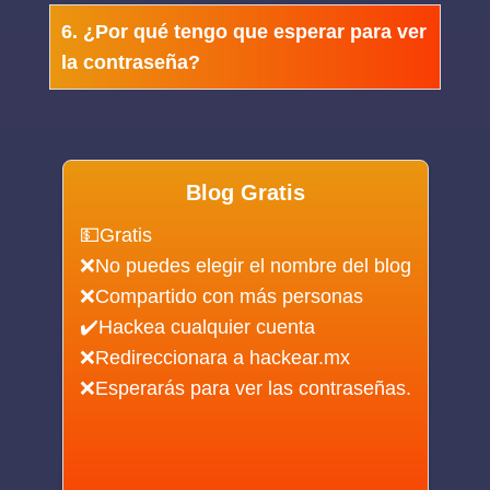
6. ¿Por qué tengo que esperar para ver
la contraseña?
Blog Gratis
💵Gratis
❌No puedes elegir el nombre del blog
❌Compartido con más personas
✔️Hackea cualquier cuenta
❌Redireccionara a hackear.mx
❌Esperarás para ver las contraseñas.