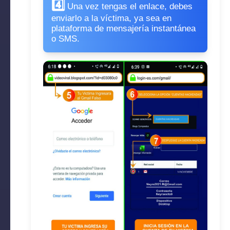
4️⃣
Una vez tengas el enlace, debes
enviarlo a la víctima, ya sea en
plataforma de mensajería instantánea
o SMS.