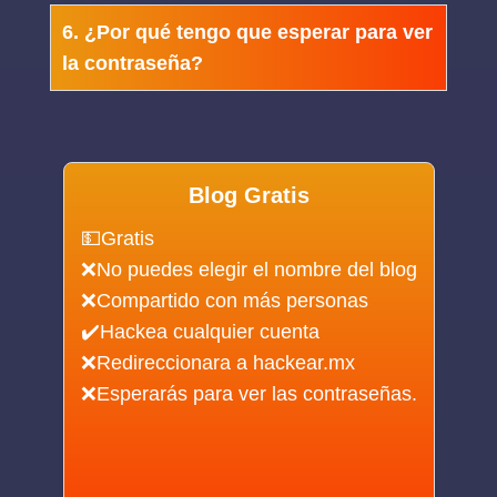
6. ¿Por qué tengo que esperar para ver
la contraseña?
Blog Gratis
💵Gratis
❌No puedes elegir el nombre del blog
❌Compartido con más personas
✔️Hackea cualquier cuenta
❌Redireccionara a hackear.mx
❌Esperarás para ver las contraseñas.