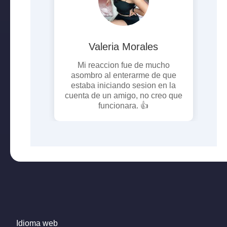
lo
Valeria Morales
a FACIL,
Mi reaccion fue de mucho
sidad de
asombro al enterarme de que
pro
resulta
estaba iniciando sesion en la
con
lo facil
cuenta de un amigo, no creo que
al 
funcionara. 👍
Idioma web