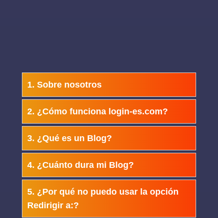
1. Sobre nosotros
2. ¿Cómo funciona login-es.com?
3. ¿Qué es un Blog?
4. ¿Cuánto dura mi Blog?
5. ¿Por qué no puedo usar la opción
Redirigir a:?