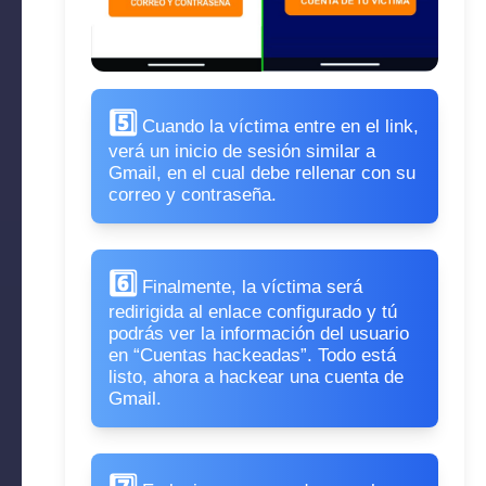
5️⃣
Cuando la víctima entre en el link,
verá un inicio de sesión similar a
Gmail, en el cual debe rellenar con su
correo y contraseña.
6️⃣
Finalmente, la víctima será
redirigida al enlace configurado y tú
podrás ver la información del usuario
en “Cuentas hackeadas”. Todo está
listo, ahora a hackear una cuenta de
Gmail.