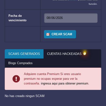
función.
Fecha de
vencimiento
CREAR SCAM
0
SCAMS GENERADOS
CUENTAS HACKEADAS
Blogs Comprados
Adquiere cuenta Premium:
Si eres usuario
premium no ocupas esperar para ver la
contraseña.
ingresa aqui para obtener premium.
No has creado ningun SCAM