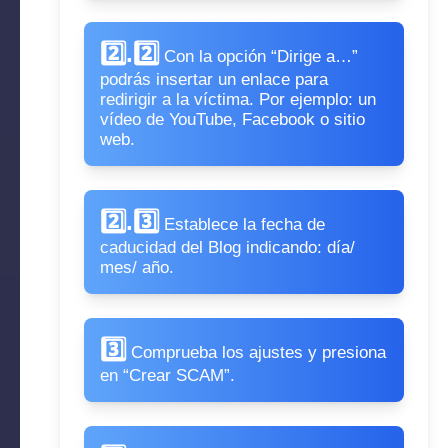
2️⃣.2️⃣
Con la opción “Dirige a…”
podrás insertar un enlace para
redirigir a la víctima. Por ejemplo: un
vídeo de YouTube, Facebook o sitio
web.
2️⃣.3️⃣
Establece la fecha de
caducidad del Blog indicando: día/
mes/ año.
3️⃣
Comprueba los ajustes y presiona
en “Crear SCAM”.