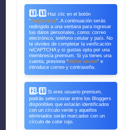
1️⃣.1️⃣
Haz clic en el botón
“
Registrarse
”. A continuación serás
redirigido a una ventana para ingresar
tus datos personales, como: correo
electrónico, teléfono celular y país. No
te olvides de completar la verificación
reCAPTCHA y si gustas opta por una
membresía premium. Si ya tienes una
cuenta, presiona “
Iniciar sesión
” e
introduce correo y contraseña.
2️⃣.1️⃣
Si eres usuario premium,
podrás seleccionar entre los Bloggers
disponibles que estarán identificados
con un círculo verde y aquellos
eliminados serán marcados con un
círculo de color rojo.