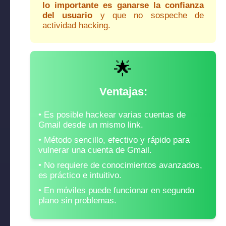
lo importante es ganarse la confianza
del usuario
y que no sospeche de
actividad hacking.
🌟
Ventajas:
Es posible hackear varias cuentas de
Gmail desde un mismo link.
Método sencillo, efectivo y rápido para
vulnerar una cuenta de Gmail.
No requiere de conocimientos avanzados,
es práctico e intuitivo.
En móviles puede funcionar en segundo
plano sin problemas.