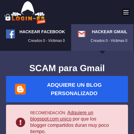
HACKEAR FACEBOOK
HACKEAR GMAIL
Creados 0 - Víctimas 0
Creados 0 - Víctimas 0
SCAM para Gmail
ADQUIERE UN BLOG
PERSONALIZADO
Adquiere un
RECOMENDACIÓN:
blogspot.com unico
por que los
blogger compartidos duran muy poco
tiempo.